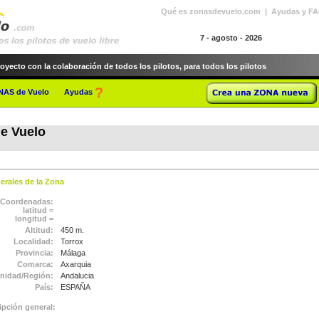
Qué es zonasdevuelo.com | Ayudas y FA
7 - agosto - 2026
cto con la colaboración de todos los pilotos, para todos los pilotos
?
ONAS de Vuelo
Ayudas
e Vuelo
erales de la Zona
Coordenadas:
latitud =
longitud =
Altitud:
450 m.
Localidad:
Torrox
Provincia:
Málaga
Comarca:
Axarquia
idad/Región:
Andalucia
País:
ESPAÑA
ipción general: