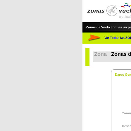
Zonas de Vuelo.com es un proye
Ver Todas las Z
Zona
Zonas d
Datos Gen
Comun
Descr