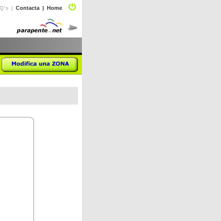
Q's |
Contacta
|
Home