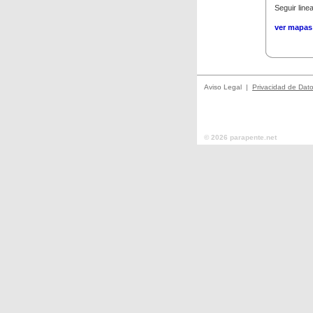
Seguir line
ver mapas 
Aviso Legal |
Privacidad de Dat
© 2026 parapente.net