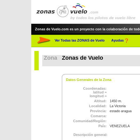
Zonas de Vuelo.com es un proyecto con la colaboración de todos 
?
Ver Todas las ZONAS de Vuelo
Ayudas
Zona
Zonas de Vuelo
Datos Generales de la Zona
Coordenadas:
latitud =
longitud =
Altitud:
1450 m.
Localidad:
La Victoria
Provincia:
estado aragua
Comarca:
Comunidad/Región:
País:
VENEZUELA
Descripción general: