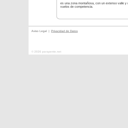
es una zona montañosa, con un extenso valle y 
vuelos de competencia.
Aviso Legal |
Privacidad de Datos
© 2026 parapente.net