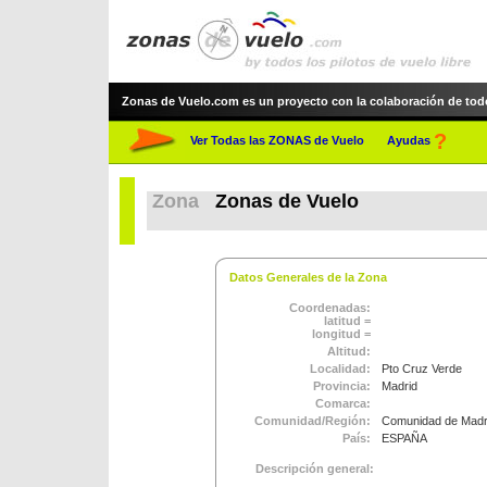
Zonas de Vuelo.com es un proyecto con la colaboración de todos 
?
Ver Todas las ZONAS de Vuelo
Ayudas
Zona
Zonas de Vuelo
Datos Generales de la Zona
Coordenadas:
latitud =
longitud =
Altitud:
Localidad:
Pto Cruz Verde
Provincia:
Madrid
Comarca:
Comunidad/Región:
Comunidad de Madr
País:
ESPAÑA
Descripción general: