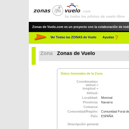
Zonas de Vuelo.com es un proyecto con la colaboración de todos 
?
Ver Todas las ZONAS de Vuelo
Ayudas
Zona
Zonas de Vuelo
Datos Generales de la Zona
Coordenadas:
latitud =
longitud =
Altitud:
Localidad:
Monreal
Provincia:
Navarra
Comarca:
Comunidad/Región:
Comunidad Foral de
País:
ESPAÑA
Descripción general: