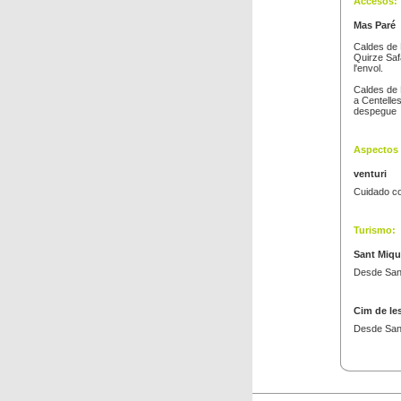
Accesos:
Mas Paré
Caldes de 
Quirze Saf
l'envol.
Caldes de 
a Centelles
despegue
Aspectos 
venturi
Cuidado con
Turismo:
Sant Mique
Desde Sant
Cim de le
Desde Sant