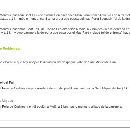
Montbui, passem Sant Feliu de Codines en direcció a Moià. 2km trencall que va cap a Centell
aja…. a 1 km més o menys, camí a mà dreta que passa pel mas Perer i segueix (el de la dre
Montbui, pasamos Sant Feliu de Codines en dirección a Moià, a 2 km desvio a la derecha en 
 y a 1 km y pico camino a la derecha que pasa por el Mas Paré y sigue (el de enfrente) hacia
o Problemas:
 el venturi que hay abajo a la izquierda del despegue valle de Sant Miquel del Fai)
l del Fai
 Feliu de Codines coger carretera dentro del pueblo en dirección a Sant Miquel del Fai (7 km
s Aligues
 Feliu de Codines y en dirección a Moià, a 1 km mas o menos y al lado de la carretera