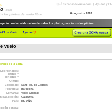
Qué es zonasdevuelo.com | Ayudas y FA
8 - agosto - 2026
cto con la colaboración de todos los pilotos, para todos los pilotos
?
ONAS de Vuelo
Ayudas
e Vuelo
erales de la Zona
Coordenadas:
latitud =
longitud =
Altitud:
Localidad:
Sant Feliu de Codines
Provincia:
Barcelona
Comarca:
Vallès Oriental
idad/Región:
Catalunya
País:
ESPAÑA
ipción general: