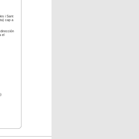
es i Sant
ta) cap a
dirección
 el
)