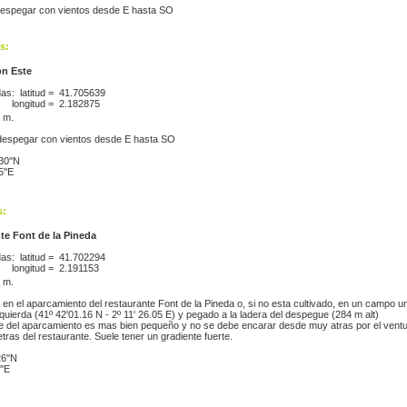
espegar con vientos desde E hasta SO
s:
ón Este
s: latitud =
41.705639
longitud =
2.182875
7 m.
espegar con vientos desde E hasta SO
30''N
5''E
s:
te Font de la Pineda
s: latitud =
41.702294
longitud =
2.191153
7 m.
 en el aparcamiento del restaurante Font de la Pineda o, si no esta cultivado, en un campo u
quierda (41º 42'01.16 N - 2º 11' 26.05 E) y pegado a la ladera del despegue (284 m alt)
aje del aparcamiento es mas bien pequeño y no se debe encarar desde muy atras por el ventu
ras del restaurante. Suele tener un gradiente fuerte.
6''N
''E