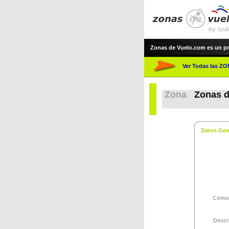
Zonas de Vuelo.com es un proye
Ver Todas las Z
Zona
Zonas d
Datos Gen
Comun
Descr