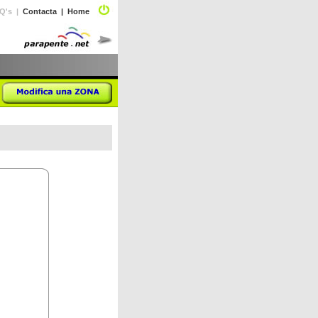
Q's |
Contacta
|
Home