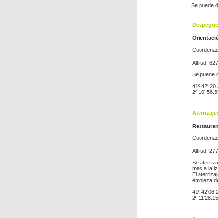
Se puede d
Despegue
Orientaci
Coordenada
Altitud: 62
Se puede d
41º 42' 20.
2º 10' 58.3
Aterrizaje
Restauran
Coordenada
Altitud: 27
Se aterriza
mas a la iz
El aterriz
empieza det
41º 42'08.2
2º 11'28.15