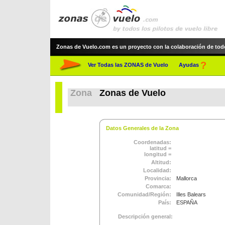
Zonas de Vuelo.com es un proyecto con la colaboración de todos 
?
Ver Todas las ZONAS de Vuelo
Ayudas
Zona
Zonas de Vuelo
Datos Generales de la Zona
Coordenadas:
latitud =
longitud =
Altitud:
Localidad:
Provincia:
Mallorca
Comarca:
Comunidad/Región:
Illes Balears
País:
ESPAÑA
Descripción general: