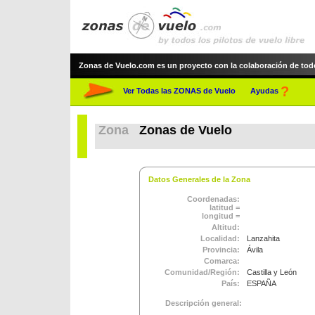
Zonas de Vuelo.com es un proyecto con la colaboración de todos 
?
Ver Todas las ZONAS de Vuelo
Ayudas
Zona
Zonas de Vuelo
Datos Generales de la Zona
Coordenadas:
latitud =
longitud =
Altitud:
Localidad:
Lanzahita
Provincia:
Ávila
Comarca:
Comunidad/Región:
Castilla y León
País:
ESPAÑA
Descripción general: